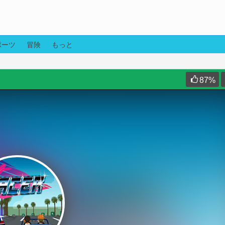
ポーツ
冒険
もっと
87
%