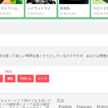
エクストリームバイカー2
ハイウェイライダーエクストリーム
深海魚
スピード
52 PLAYS
16,551 PLAYS
12,440 PLAYS
8,840 PLAYS
L.Aの街を巡って楽しい時間を過ごそうとしているだけですが、あなたは警察
TAGS
ド
運転
子供たち
レース
ざまなデバイスで実行できる若いオ
言語
イトの編集者によって品質が確認
English
Français
한국어
ーム、アドベンチャーゲーム、戦