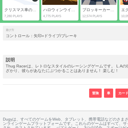
クリスマス車の違い
ハロウィンウイリーバイク
ブロッキーカーレース
7,280 PLAYS
4,775 PLAYS
12,574 PLAYS
10,0
遊び方
コントロール：矢印=ドライブ/ブレーキ
説明
Thug Racerは、レトロなスタイルのレーシングゲームです。 
ざかり、彼らがあなたにぶつかることはありません！ 楽しむ！
冒険
車
カー
Dugyは、すべてのゲームをWeb、タブレット、携帯電話などのさま
ンラインゲームプラットフォームです。これらのゲームはすべて、サ
され、テストされています。 パズルゲーム、3つの試合、スポーツゲ