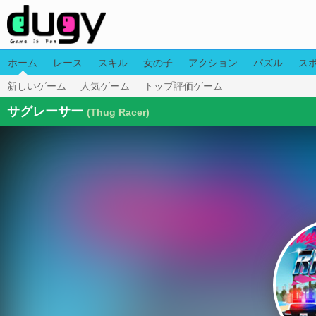
ホーム
レース
スキル
女の子
アクション
パズル
ス
新しいゲーム
人気ゲーム
トップ評価ゲーム
サグレーサー
(Thug Racer)