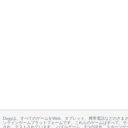
Dugyは、すべてのゲームをWeb、タブレット、携帯電話などのさま
ンラインゲームプラットフォームです。これらのゲームはすべて、サ
され、テストされています。 パズルゲーム、3つの試合、スポーツゲ