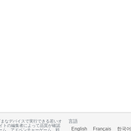
ざまなデバイスで実行できる若いオ
言語
イトの編集者によって品質が確認
English
Français
한국어
ーム、アドベンチャーゲーム、戦