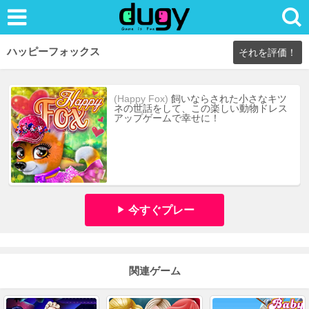
ハッピーフォックス
それを評価！
(Happy Fox)
飼いならされた小さなキツ
ネの世話をして、この楽しい動物ドレス
アップゲームで幸せに！
今すぐプレー
関連ゲーム