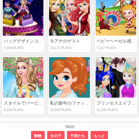
バッグデザインコンテスト
モアナのゲスト
ベビーヘーゼル感謝を与えるドレスアップ
7,934 PLAYS
13,171 PLAYS
7,127 PLAYS
スタイルでバービーイースター
私の新年のファッションの決意
プリンセスエイプリルフールヘアサロン
9,159 PLAYS
10,843 PLAYS
11,130 PLAYS
TAGS
動物
女の子
子供たち
もっと