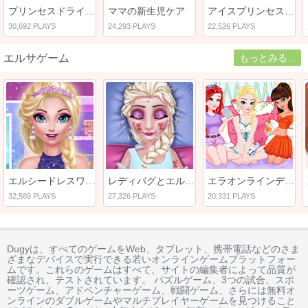
プリンセスドライバークイズ
ママの新生児ケア
アイスプリンセスマミーリアルメイク
30,692 PLAYS
24,293 PLAYS
22,526 PLAYS
エルサゲーム
もっとみる...
エルシードレスワンピース
レディバグとエルサの応急処置
エラオンラインデート
32,589 PLAYS
27,326 PLAYS
20,331 PLAYS
Dugyは、すべてのゲームをWeb、タブレット、携帯電話などのさま
ざまなデバイスで実行できる若いオンラインゲームプラットフォー
ムです。これらのゲームはすべて、サイトの編集者によって品質が
確認され、テストされています。 パズルゲーム、3つの試合、スポ
ーツゲーム、アドベンチャーゲーム、戦闘ゲーム、さらには無料オ
ンラインのダブルゲームやマルチプレイヤーゲームを見つけること