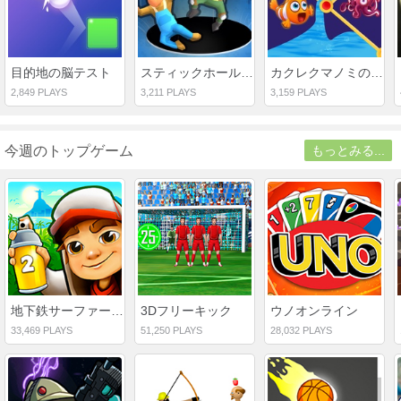
目的地の脳テスト
スティックホール.io
カクレクマノミのピンアウト
2,849 PLAYS
3,211 PLAYS
3,159 PLAYS
今週のトップゲーム
もっとみる...
地下鉄サーファーズ2
3Dフリーキック
ウノオンライン
33,469 PLAYS
51,250 PLAYS
28,032 PLAYS