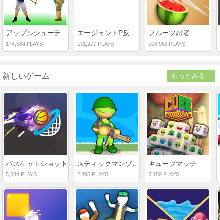
アップルシューティング
エージェントP反乱スパイ
フルーツ忍者
174,584 PLAYS
131,277 PLAYS
106,963 PLAYS
新しいゲーム
もっとみる...
バスケットショット
スティックマンゾンビの破壊
キューブマッチ
5,834 PLAYS
2,895 PLAYS
3,159 PLAYS